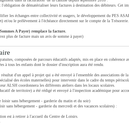
ment dans la facturation de la cantine depuis septembre 2018 :
t l'obligation de dématérialiser leurs factures à destination des débiteurs. Cet
lifier les échanges entre collectivité et usagers, le développement du PES ASAP f
et) et/ou le prélèvement à l'échéance directement sur le compte de la Trésorerie.
Sommes A Payer) remplace la facture.
vrez plus de facture mais un avis de somme à payer)
aire
s gratuites, composées de parcours éducatifs adaptés, mis en place en cohérence av
es à tous les enfants dont le dossier d'inscription aura été rendu.
le résultat d'un appel à projet qui a été envoyé à l'ensemble des associations de
cialisé des écoles maternelles) pour intervenir dans le cadre du temps périscol
eur ALSH coordonnera les différents ateliers dans les locaux scolaires.
catif de territoire) a été rédigé et envoyé à l'inspection académique pour acco
loisir sans hébergement - garderie du matin et du soir)
sir sans hébergement - garderie du mercredi et des vacances scolaires) :
tion est à retirer à l'accueil du Centre de Loisirs.
4