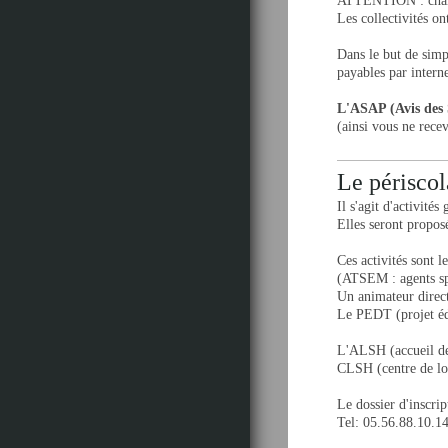
ATTENTION : change
Les collectivités on
Dans le but de simp
payables par intern
L'ASAP (Avis des 
(ainsi vous ne rece
Le périscol
Il s'agit d'activité
Elles seront proposé
Ces activités sont 
(ATSEM : agents spé
Un animateur direct
Le PEDT (projet édu
L'ALSH (accueil de 
CLSH (centre de loi
Le dossier d'inscrip
Tel: 05.56.88.10.1