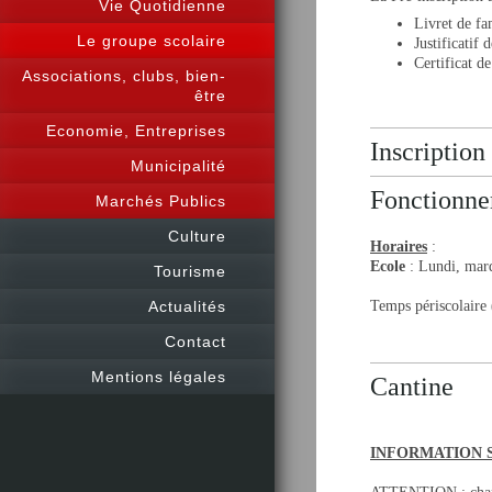
Vie Quotidienne
Livret de fa
Le groupe scolaire
Justificatif 
Certificat d
Associations, clubs, bien-
être
Economie, Entreprises
Inscription
Municipalité
Fonctionne
Marchés Publics
Culture
Horaires
:
Ecole
: Lundi, mard
Tourisme
Actualités
Temps périscolaire 
soir :
Contact
Mentions légales
Cantine
INFORMATION 