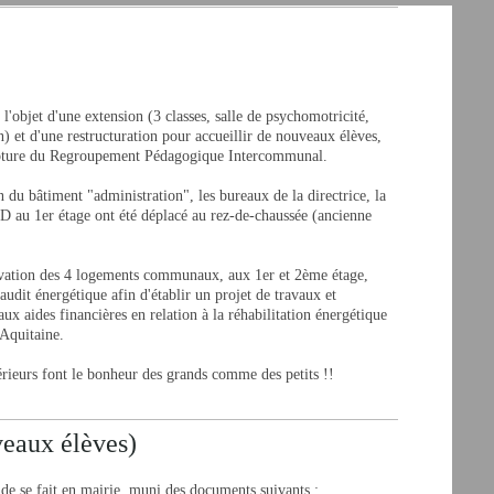
 l'objet d'une extension (3 classes, salle de psychomotricité,
n) et d'une restructuration pour accueillir de nouveaux élèves,
rupture du Regroupement Pédagogique Intercommunal.
n du bâtiment "administration", les bureaux de la directrice, la
au 1er étage ont été déplacé au rez-de-chaussée (ancienne
vation des 4 logements communaux, aux 1er et 2ème étage,
dit énergétique afin d'établir un projet de travaux et
ux aides financières en relation à la réhabilitation énergétique
-Aquitaine.
rieurs font le bonheur des grands comme des petits !!
veaux élèves)
nde se fait en mairie, muni des documents suivants :