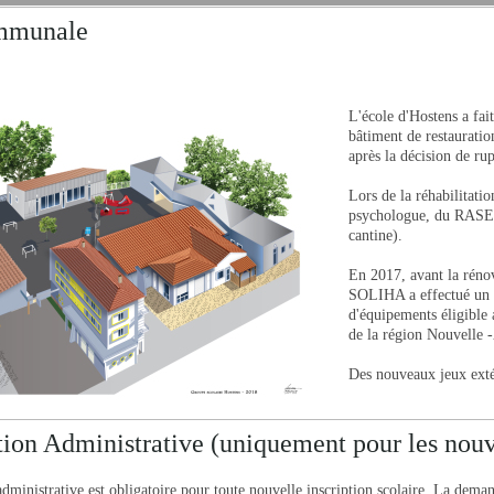
ommunale
L'école d'Hostens a fait
bâtiment de restauratio
après la décision de 
Lors de la réhabilitatio
psychologue, du RASED 
cantine).
En 2017, avant la réno
SOLIHA a effectué un au
d'équipements éligible a
de la région Nouvelle 
Des nouveaux jeux exté
tion Administrative (uniquement pour les nou
administrative est obligatoire pour toute nouvelle inscription scolaire. La dema