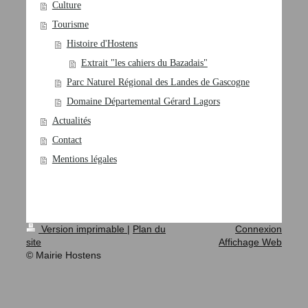
Culture
Tourisme
Histoire d'Hostens
Extrait "les cahiers du Bazadais"
Parc Naturel Régional des Landes de Gascogne
Domaine Départemental Gérard Lagors
Actualités
Contact
Mentions légales
Version imprimable
|
Plan du
Connexion
site
Affichage Web
© Mairie Hostens